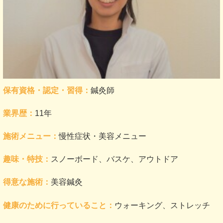
保有資格・認定・習得：
鍼灸師
業界歴：
11年
施術メニュー：
慢性症状・美容メニュー
趣味・特技：
スノーボード、バスケ、アウトドア
得意な施術：
美容鍼灸
健康のために行っていること：
ウォーキング、ストレッチ