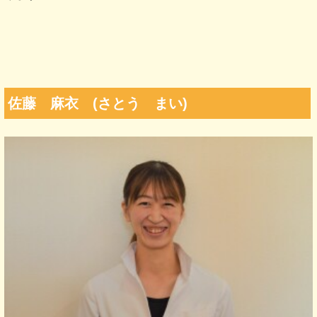
佐藤 麻衣 (さとう まい)